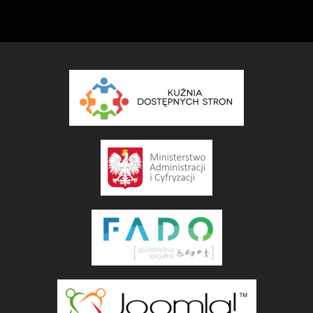
W tym dziale znajdą Państwo informacje o
administratorach i redaktorach Biuletynu Informacji
Publicznej Przykładowej Instytucji.
COM_CONTENT_READ_MORERedakcja BIP