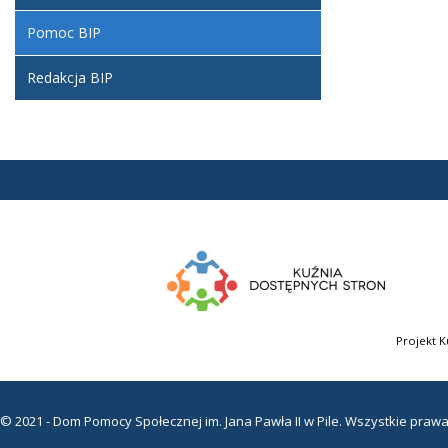
Statu
Pomoc BIP
Redakcja BIP
Regul
Załatwian
Sygna
W tym dzi
Przykładow
Cybe
O BIP
Tryb 
Podst
W tym dzi
Projekt K
przez
instrukcj
postę
osób 
z prz
© 2021 - Dom Pomocy Społecznej im. Jana Pawła II w Pile. Wszystkie praw
dzial