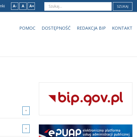
nki
A-
A
A+
SZUKAJ
POMOC
DOSTĘPNOŚĆ
REDAKCJA BIP
KONTAKT
czba artykułów:2