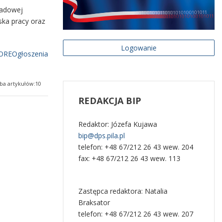
ładowej
ska pracy oraz
ładowej
ach i komórkach
Logowanie
REOgłoszenia
EOrganizacja
zba artykułów:10
czba artykułów:1
REDAKCJA
BIP
ałalności
czba artykułów:1
Redaktor: Józefa Kujawa
ach działów i
bip@dps.pila.pl
nstytucji -
EKomunikaty
telefon: +48 67/212 26 43 wew. 204
raporty i
fax: +48 67/212 26 43 wew. 113
organizacyjna
EDziałalność
Zastępca redaktora: Natalia
czba artykułów:3
czba artykułów:2
czba artykułów:1
Braksator
czba artykułów:4
telefon: +48 67/212 26 43 wew. 207
zadaniach