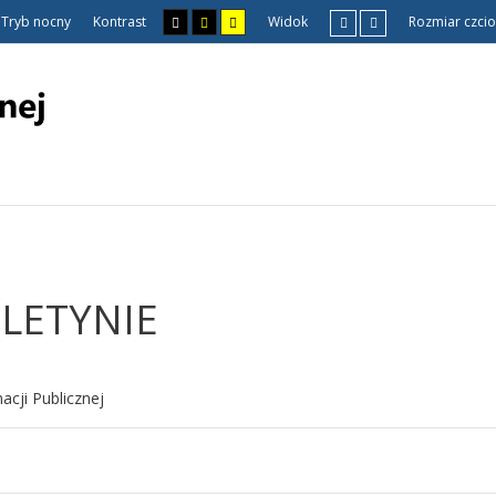
Tryb nocny
Kontrast
Widok
Rozmiar czcio
ULETYNIE
acji Publicznej
Li
we informacje