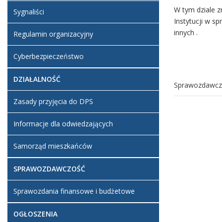
W tym dziale z
Sygnaliści
Organizac
Instytucji w s
innych .
Regulamin organizacyjny
W dziale O
Instytucji
Cyberbezpieczeństwo
organizacy
DZIAŁALNOŚĆ
Sprawozdawcz
Komunika
Zasady przyjęcia do DPS
W tym dzi
Działalno
Struk
Domu Pomo
Informacje dla odwiedzających
W tym
W tej częś
komór
Samorząd mieszkańców
źródła pro
sprawozdan
SPRAWOZDAWCZOŚĆ
Zamówieni
Sprawozdania finansowe i budżetowe
Władz
Praca w Pr
Wszc
Gospodar
Plany
OGŁOSZENIA
W tym