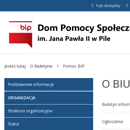
Tryb domyślny
Jesteś tutaj:
O Biuletynie
>
Pomoc BIP
O BI
Podstawowe informacje
ORGANIZACJA
Biuletyn Inform
Struktura organizacyjna
Ogłoszenia
Podstawo
Statut