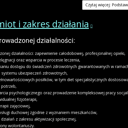
Czytaj więcej: Podst
iot i zakres działania
rowadzonej działalności:
onej działalności: zapewnienie całodobowej, profesjonalnej opieki,
elęgnacji oraz wsparcia w procesie leczenia,
aniu dostępu do świadczeń zdrowotnych gwarantowanych w ramac
systemu ubezpieczeń zdrowotnych,
ełnowartościowych posiłków, w tym diet specjalistycznych dostosow
 potrzeb,
arcia psychologicznego oraz prowadzenie kompleksowej pracy socjal
idualnej fizjoterapii,
rapii zajęciowej,
osługi duchowej zgodnie z wyznaniem mieszkańców,
ziałań z zakresu aktywizacji społecznej,
rony wolontariuszy.