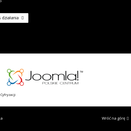
6
s działania
Cyfryzacji
la
Wróć na górę