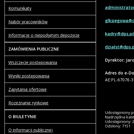
administrator
Komunikaty
glksiegowa@dp
Nabór pracowników
kadry@dps.pil
Informacje o niepodjętym depozycie
dzialst@dps.p
ZAMÓWIENIA PUBLICZNE
Dyrektor: Jar
Wszczęcie postępowania
Adres do e-D
Wyniki postępowania
AE:PL-67076-
Zapytania ofertowe
Rozeznanie rynkowe
Udostępniony p
O BIULETYNIE
Nadrzędna kate
Udostępniony: 
Odsłony: 7151
O informacji publicznej