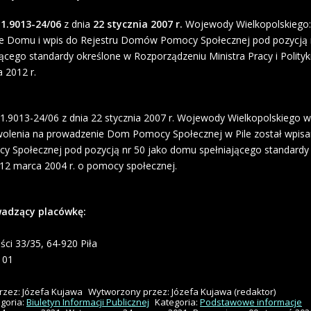
11.9013-24/06
z dnia
22 stycznia 2007 r.
Wojewody Wielkopolskiego:
e Domu i wpis do Rejestru Domów Pomocy Społecznej pod pozycją n
cego standardy określone w Rozporządzeniu Ministra Pracy i Polityk
a 2012 r.
11.9013-24/06 z dnia 22 stycznia 2007 r. Wojewody Wielkopolskiego 
zwolenia na prowadzenie Dom Pomocy Społecznej w Pile został wpisa
Społecznej pod pozycją nr 50 jako domu spełniającego standardy
 12 marca 2004 r. o pomocy społecznej.
adzący placówkę:
ści 33/35, 64-920 Piła
3 01
rzez:
Józefa Kujawa
Wytworzony przez:
Józefa Kujawa
(redaktor)
goria:
Biuletyn Informacji Publicznej
Kategoria:
Podstawowe informacje