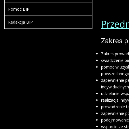
Pomoc BIP
Przedm
Redakcja BIP
Zakres p
Zakres prowadz
świadczenie pi
pomoc w uzysk
powszechnego 
zapewnienie p
indywidualnych
udzielanie wsp
realizacja indyw
prowadzenie te
zapewnienie p
podejmowanie d
wsparcie ze st