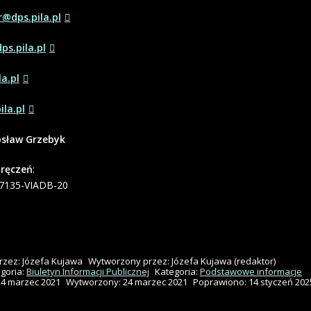
@dps.pila.pl
s.pila.pl
a.pl
ila.pl
osław Grzebyk
oręczeń
:
37135-VIADB-20
rzez:
Józefa Kujawa
Wytworzony przez:
Józefa Kujawa
(redaktor)
goria:
Biuletyn Informacji Publicznej
Kategoria:
Podstawowe informacje
24 marzec 2021
Wytworzony: 24 marzec 2021
Poprawiono: 14 styczeń 202