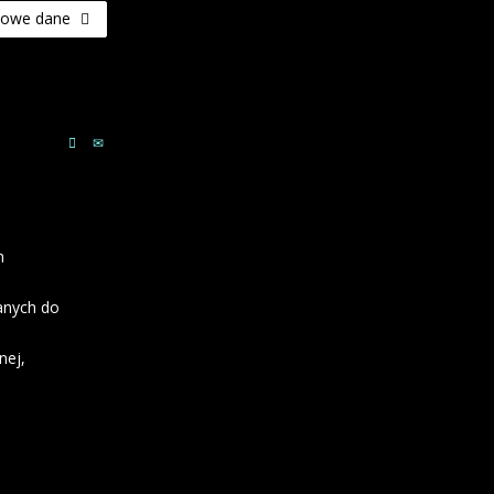
awowe dane
h
anych do
nej,