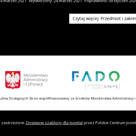
24 marzec 2021
Wytworzony: 24 marzec 2021
Poprawiono: 09 styczeń 202
Czytaj więcej: Przedmiot i zakre
uźnia Dostępnych Stron współfinansowany ze środków Ministerstwa Administracji i 
a zastrzeżone.
Dostępne szablony dla Joomla!
przez Polskie Centrum Joom