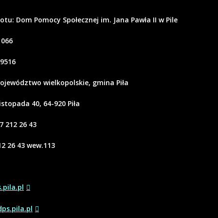
u: Dom Pomocy Społecznej im. Jana Pawła II w Pile
 066
9516
województwo wielkopolskie, gmina Piła
Listopada 40, 64-920 Piła
7 212 26 43
12 26 43 wew.113
pila.pl
ps.pila.pl