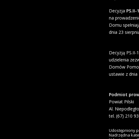
Decyzja
PS.II-
na prowadzeni
Domu spełniają
dnia 23 sierpni
Decyzją PS.II-
udzielenia ze
Domów Pomocy 
ustawie z dnia
Podmiot prow
Powiat Pilski
Al. Niepodległo
tel. (67) 210 9
Udostępniony p
Nadrzędna kate